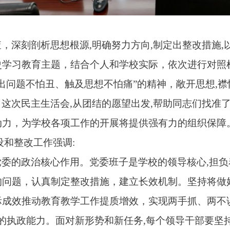
查，深刻剖析思想根源
,
明确努力方向
,
制定出整改措施
,
史学习教育主题，结合个人和学校实际，依次进行对照
出问题不怕丑、触及思想不怕痛”的精神，敞开思想
,
襟
，这次民主生活会
,
从团结的愿望出发
,
帮助同志们找准
动力，为学校各项工作的开展将提供强有力的组织保障
设和整改工作强调
:
党委的政治核心作用。
党委班子是学校的领导核心
,
担负
的问题，认真制定整改措施，建立长效机制。坚持将做
际成效推动教育教学工作提质增效，实现两手抓、两不
的执政能力。
面对新形势和新任务
,
每个领导干部要坚